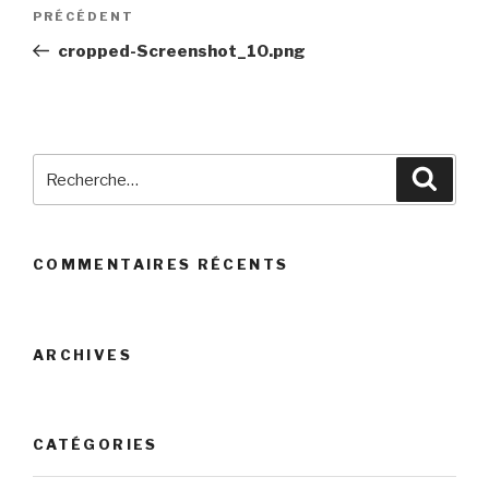
Navigation
PRÉCÉDENT
Article
de
précédent
cropped-Screenshot_10.png
l’article
Recherche
Reche
pour
:
COMMENTAIRES RÉCENTS
ARCHIVES
CATÉGORIES