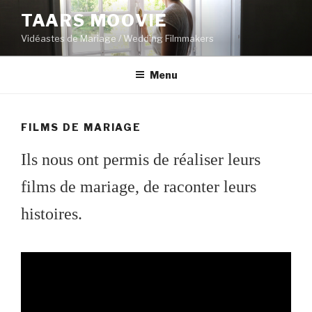
Aller
TAARS MOOVIE
au
Vidéastes de Mariage / Wedding Filmmakers
contenu
principal
Menu
FILMS DE MARIAGE
Ils nous ont permis de réaliser leurs
films de mariage, de raconter leurs
histoires.