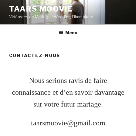
Aller
TAARS MOOVIE
au
Vidéastes de Mariage / Wedding Filmmakers
contenu
principal
Menu
CONTACTEZ-NOUS
Nous serions ravis de faire
connaissance et d’en savoir davantage
sur votre futur mariage.
taarsmoovie@gmail.com