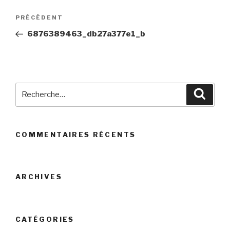
Navigation
PRÉCÉDENT
Article
de
précédent
6876389463_db27a377e1_b
l’article
Recherche
Reche
pour
:
COMMENTAIRES RÉCENTS
ARCHIVES
CATÉGORIES