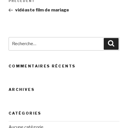
PRÉCÉDENT
Article
de
précédent
vidéaste film de mariage
l’article
Recherche
Reche
pour
:
COMMENTAIRES RÉCENTS
ARCHIVES
CATÉGORIES
Aucune catégorie